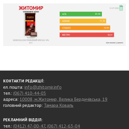
КОНТАКТИ РЕДАКЦІЇ:
ел. пошта:
info@zhitomir.info
тел.:
(067) 410-44-05
адреса:
10008, м.Житомир, Велика Бердичівська, 19
головний редактор:
Тамара Коваль
РЕКЛАМНИЙ ВІДДІЛ:
тел.:
(0412) 47-00-47
,
(067) 412-63-04