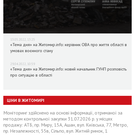
13.05.2022, 13:25
«Тема дня» на Житомир.info: керівник ОВА про життя області в
умовах воєнного стану
29.04.2022, 10:59
«Тема дня» на Житомир.info: новий начальник ГУНП розповість
про ситуацію в області
ЦІНИ В ЖИТОМИРІ
Моніторинг здійснено на основі інформації, отриманої за
методом контрольної закупки 31.07.2026 р. у місцях
продажу: АТБ, пр. Миру, 15А, Ашан, вул. Київська, 77, Метро,
пр. Незалежності, 55в, Сільпо, вул. Житній ринок, 1