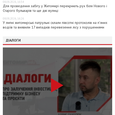
08.08.2026, 16:54
Для проведення забігу у Житомирі перекриють рух біля Нового і
Старого бульварів та ще дві вулиці
08.08.2026, 16:26
У липні житомирські патрульні склали півсотні протоколів на пʼяних
водіїв та виявили 17 випадків перевезення лісу з порушеннями
ДІАЛОГИ