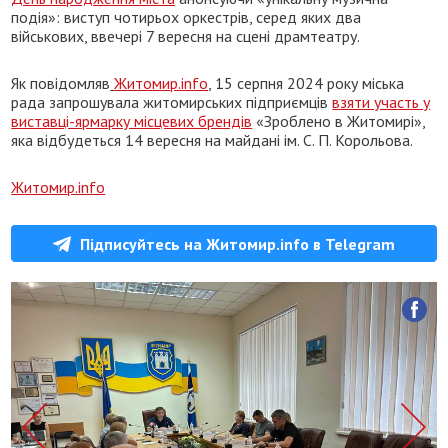
подія»: виступ чотирьох оркестрів, серед яких два
військових, ввечері 7 вересня на сцені драмтеатру.
Як повідомляв
Житомир.info
, 15 серпня 2024 року міська
рада запрошувала житомирських підприємців
взяти участь у
виставці-ярмарку місцевих брендів
«Зроблено в Житомирі»,
яка відбудеться 14 вересня на майдані ім. С. П. Корольова.
Житомир.info
Підписуйтесь на Житомир.info в Telegram