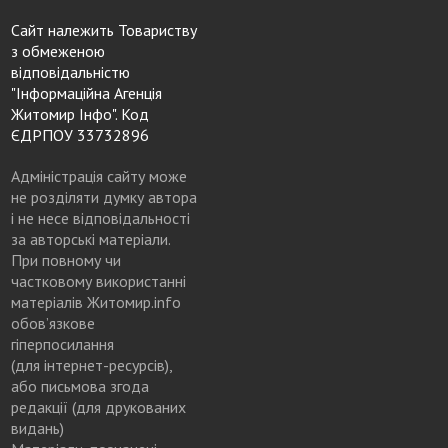
Сайт належить Товариству
з обмеженою
відповідальністю
"Інформаційна Агенція
Житомир Інфо". Код
ЄДРПОУ 33732896
Адміністрація сайту може
не розділяти думку автора
і не несе відповідальності
за авторські матеріали.
При повному чи
частковому використанні
матеріалів Житомир.info
обов’язкове
гіперпосилання
(для інтернет-ресурсів),
або письмова згода
редакції (для друкованих
видань)