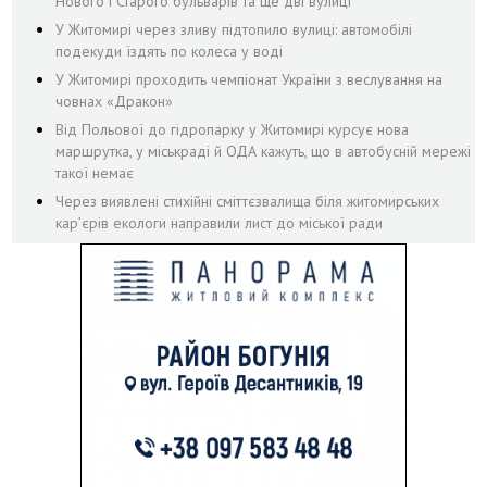
Нового і Старого бульварів та ще дві вулиці
У Житомирі через зливу підтопило вулиці: автомобілі
подекуди їздять по колеса у воді
У Житомирі проходить чемпіонат України з веслування на
човнах «Дракон»
Від Польової до гідропарку у Житомирі курсує нова
маршрутка, у міськраді й ОДА кажуть, що в автобусній мережі
такої немає
Через виявлені стихійні сміттєзвалища біля житомирських
кар’єрів екологи направили лист до міської ради