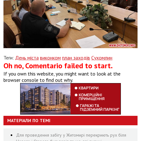
Теги:
День міста
виконком
план заходів
Сухомлин
Oh no, Comentario failed to start.
If you own this website, you might want to look at the
browser console to find out why.
МАТЕРІАЛИ ПО ТЕМІ
Для проведення забігу у Житомирі перекриють рух біля