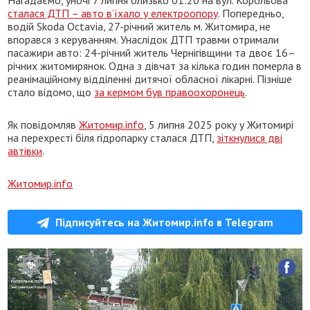
сталася ДТП – авто в’їхало у електроопору
. Попередньо,
водій Skoda Octavia, 27-річний житель м. Житомира, не
впорався з керуванням. Унаслідок ДТП травми отримали
пасажири авто: 24-річний житель Чернігівщини та двоє 16–
річних житомирянок. Одна з дівчат за кілька годин померла в
реанімаційному відділенні дитячої обласної лікарні. Пізніше
стало відомо, що
за кермом був правоохоронець
.
Як повідомляв
Житомир.info
, 5 липня 2025 року у Житомирі
на перехресті біля гідропарку сталася ДТП,
зіткнулися дві
автівки
.
Житомир.info
Підписуйтесь на Житомир.info в Telegram