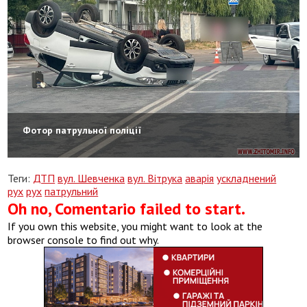
Фотор патрульної поліції
Теги:
ДТП
вул. Шевченка
вул. Вітрука
аварія
ускладнений
рух
рух
патрульний
Oh no, Comentario failed to start.
If you own this website, you might want to look at the
browser console to find out why.