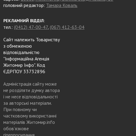
головний редактор:
Тамара Коваль
РЕКЛАМНИЙ ВІДДІЛ:
тел.:
(0412) 47-00-47
,
(067) 412-63-04
Сайт належить Товариству
з обмеженою
відповідальністю
"Інформаційна Агенція
Житомир Інфо". Код
ЄДРПОУ 33732896
Адміністрація сайту може
не розділяти думку автора
і не несе відповідальності
за авторські матеріали.
При повному чи
частковому використанні
матеріалів Житомир.info
обов’язкове
гіперпосилання