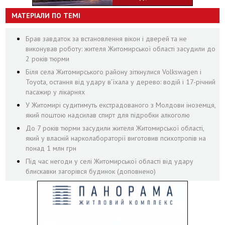
МАТЕРІАЛИ ПО ТЕМІ
Брав завдаток за встановлення вікон і дверей та не
виконував роботу: жителя Житомирської області засудили до
2 років тюрми
Біля села Житомирського району зіткнулися Volkswagen і
Toyota, остання від удару вʼїхала у дерево: водій і 17-річний
пасажир у лікарнях
У Житомирі судитимуть екстрадованого з Молдови іноземця,
який поштою надсилав спирт для підробки алкоголю
До 7 років тюрми засудили жителя Житомирської області,
який у власній нарколабораторії виготовив психотропів на
понад 1 млн грн
Під час негоди у селі Житомирської області від удару
блискавки загорівся будинок (доповнено)