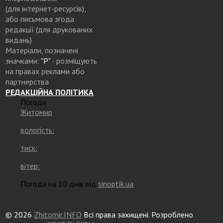
(для інтернет-ресурсів),
або письмова згода
редакції (для друкованих
видань)
Матеріали, позначені
значками:
"Р"
- розміщують
на правах реклами або
партнерства
РЕДАКЦІЙНА ПОЛІТИКА
Погода
Житомир
вологість:
тиск:
вітер:
Погода на 10 днів від
sinoptik.ua
© 2026
Zhitomir.INFO
Всі права захищені. Розроблено