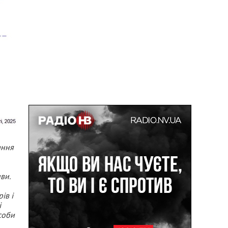
ання
ви.
ів і
і
соби