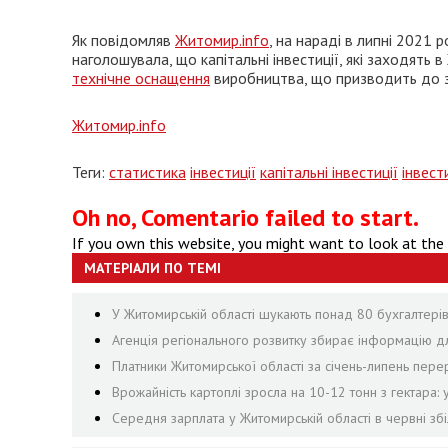
Як повідомляв
Житомир.info
, на нараді в липні 2021 
наголошувала, що капітальні інвестиції, які заходять
технічне оснащення
виробництва, що призводить до з
Житомир.info
Теги:
статистика
інвестиції
капітальні інвестиції
інвест
Oh no, Comentario failed to start.
If you own this website, you might want to look at the
МАТЕРІАЛИ ПО ТЕМІ
У Житомирській області шукають понад 80 бухгалтерів, 
Агенція регіонального розвитку збирає інформацію дл
Платники Житомирської області за січень-липень пе
Врожайність картоплі зросла на 10-12 тонн з гектара:
Середня зарплата у Житомирській області в червні збі