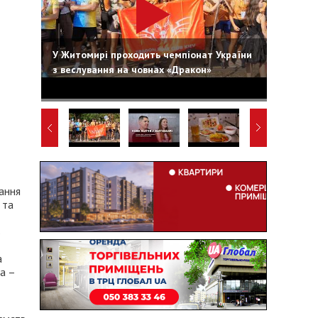
У Житомирі проходить чемпіонат України
з веслування на човнах «Дракон»
нання
 та
%
а
а –