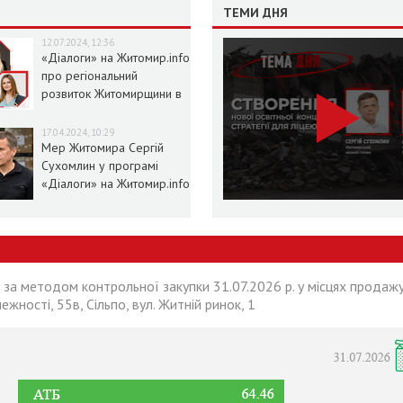
ТЕМИ ДНЯ
12.07.2024, 12:36
«Діалоги» на Житомир.info
про регіональний
розвиток Житомирщини в
умовах воєнного стану
17.04.2024, 10:29
Мер Житомира Сергій
Сухомлин у програмі
«Діалоги» на Житомир.info
 за методом контрольної закупки 31.07.2026 р. у місцях продажу
лежності, 55в, Сільпо, вул. Житній ринок, 1