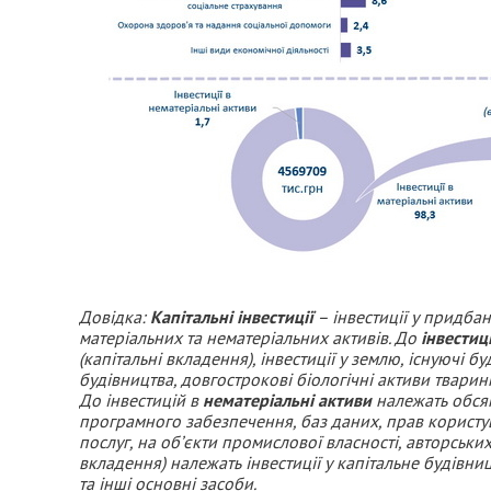
Довідка:
Капітальні інвестиції
–
інвестиції у придб
матеріальних
та
нематеріальних активів. До
інвестиц
(капітальні вкладення), інвестиції у землю, існуючі б
будівництва, довгострокові біологічні активи тварин
До інвестицій в
нематеріальні активи
належать обсяг
програмного забезпечення, баз даних, прав користу
послуг, на об’єкти промислової власності, авторськи
вкладення) належать інвестиції у капітальне будівни
та інші основні засоби.