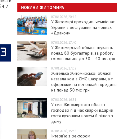
иємств
64,7
НОВИНИ ЖИТОМИРА
07.08.2026, 20:12
У Житомирі проходить чемпіонат
України з веслування на човнах
«Дракон»
07.08.2026, 17:40
У Житомирській області шукають
понад 80 бухгалтерів, за роботу
готові платити до 30 – 40 тис. грн
07.08.2026, 17:02
Жителька Житомирської області
назвала код з СМС шахраям, а ті
оформили на неї онлайн-кредитів
на понад 30 тис. грн
07.08.2026, 16:31
У селі Житомирської області
господар під час сварки вдарив
гостя кухонним ножем й пішов з
дому
07.08.2026, 15:36
Інтерв’ю з ректором