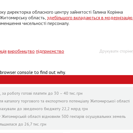
року директорка обласного центру зайнятості Галина Корінна
 в Житомирську область,
здебільшого вкладаються в модернізацію 
меншення чисельності персоналу.
иція
виробництво
підприємство
Друкувати сторінк
 browser console to find out why.
за роботу готові платити до 30 – 40 тис. грн
я каталогу торгового та експортного потенціалу Житомирської області
рерахували до зведеного бюджету 22,2 млрд грн
 у Житомирській області відновили 500 гектарів осушувальних земель
льшилася до 26,7 тис. грн