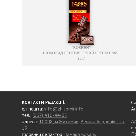
Са
КОНТАКТИ РЕДАКЦІЇ:
ел. пошта:
info@zhitomir.info
Аг
тел.:
(067) 410-44-05
Ад
адреса:
10008, м.Житомир, Велика Бердичівська,
ві
19
Пр
головний редактор:
Тамара Коваль