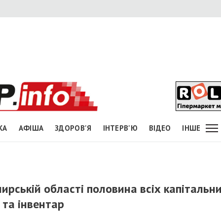
КА
АФІША
ЗДОРОВ'Я
ІНТЕРВ'Ю
ВІДЕО
ІНШЕ
мирській області половина всіх капітальн
 та інвентар