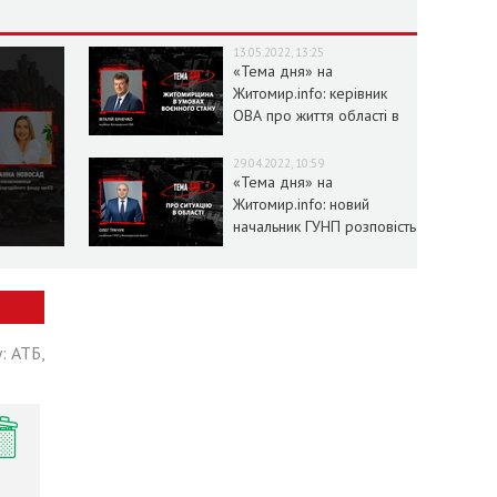
13.05.2022, 13:25
«Тема дня» на
Житомир.info: керівник
ОВА про життя області в
умовах воєнного стану
29.04.2022, 10:59
«Тема дня» на
Житомир.info: новий
начальник ГУНП розповість
про ситуацію в області
: АТБ,