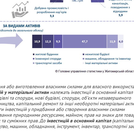
ання або виготовлення власними силами для власного використ
ій у матеріальні активи
належать інвестиції в основний капітал
удівлі та споруди, нові будівлі, споруди, об’єкти незавершеного
ництва, капітальний ремонт та інші необоротні матеріальні акти
и інвестицій у придбання або створення власними силами
вання природними ресурсами, майном, прав на знаки для товар
х та суміжних прав. До
інвестицій в основний капітал
(капітальн
цтво, машини, обладнання, інструмент, інвентар, транспортні за