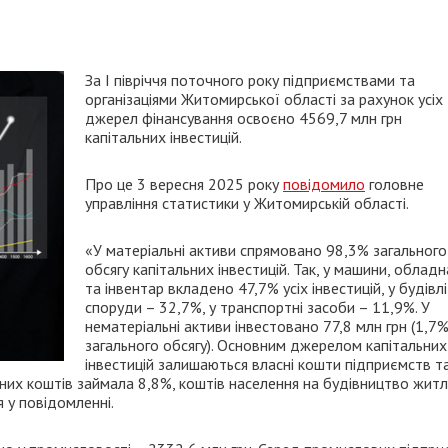
За I півріччя поточного року підприємствами та
організаціями Житомирської області за рахунок усіх
джерел фінансування освоєно 4569,7 млн грн
капітальних інвестицій.
Про це 3 вересня 2025 року
повідомило
головне
управління статистики у Житомирській області.
«У матеріальні активи спрямовано 98,3% загального
обсягу капітальних інвестицій. Так, у машини, облад
та інвентар вкладено 47,7% усіх інвестицій, у будівлі
споруди – 32,7%, у транспортні засоби – 11,9%. У
нематеріальні активи інвестовано 77,8 млн грн (1,7
загального обсягу). Основним джерелом капітальних
інвестицій залишаються власні кошти підприємств т
тних коштів займала 8,8%, коштів населення на будівництво житл
я у повідомленні.