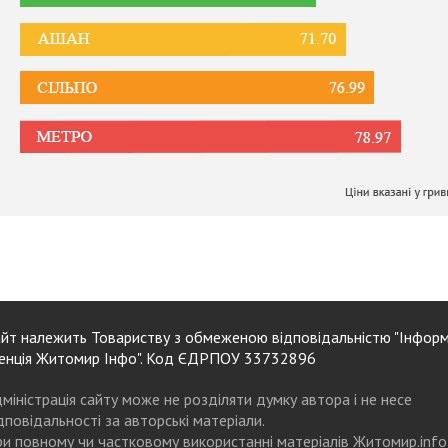
йт належить Товариству з обмеженою відповідальністю "Інформ
енція Житомир Інфо". Код ЄДРПОУ 33732896
міністрація сайту може не розділяти думку автора і не несе
дповідальності за авторські матеріали.
и повному чи частковому використанні матеріалів Житомир.info