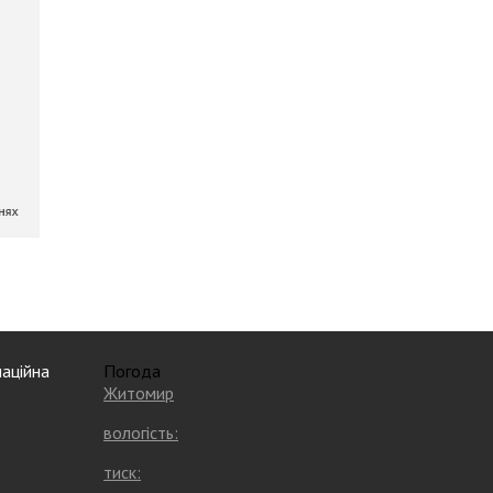
аційна
Погода
Житомир
вологість:
тиск: