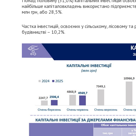
Понад половину (51,0%) капітальних інвестицій освоє
найбільше капіталовкладень використано підприємства
млн грн, або 28,5%.
Частка інвестицій, освоєних у сільському, лісовому та
будівництві – 10,2%.