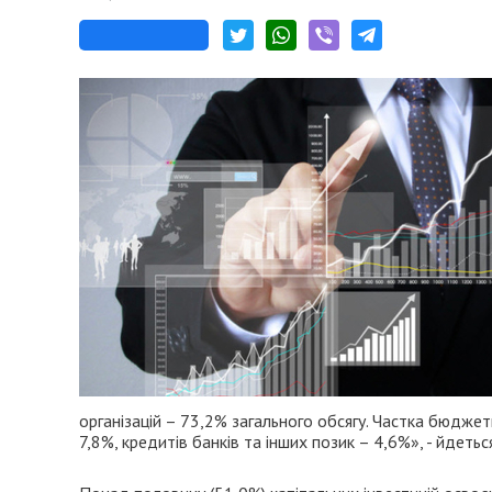
організацій – 73,2% загального обсягу. Частка бюдже
7,8%, кредитів банків та інших позик – 4,6%», - йдетьс