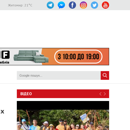
Житомир:
21
°C
ВІДЕО
их