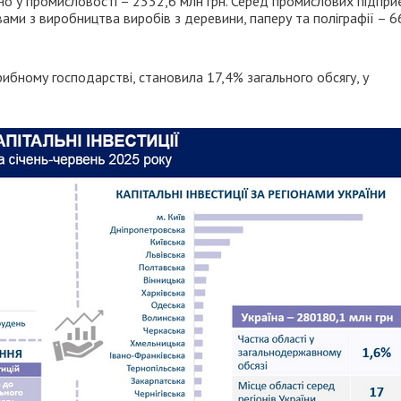
но у промисловості – 2332,6 млн грн. Серед промислових підпр
ми з виробництва виробів з деревини, паперу та поліграфії – 6
 рибному господарстві, становила 17,4% загального обсягу, у