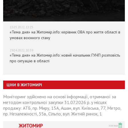
13.05.2022, 13:25
«Тема дня» на Житомир.info: керівник ОВА про життя області в
умовах воєнного стану
29.04.2022, 10:59
«Тема дня» на Житомир.info: новий начальник ГУНП розповість
про ситуацію в області
ЦІНИ В ЖИТОМИРІ
Моніторинг здійснено на основі інформації, отриманої за
методом контрольної закупки 31.07.2026 р. у місцях
продажу: АТБ, пр. Миру, 15А, Ашан, вул. Київська, 77, Метро,
пр. Незалежності, 55в, Сільпо, вул. Житній ринок, 1