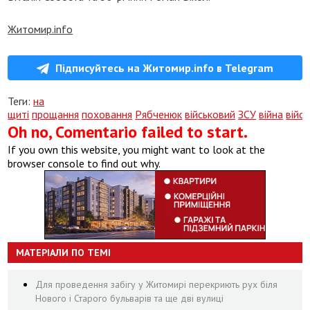
Житомир.info
Підписуйтесь на Житомир.info в Telegram
Теги:
на
щиті
прощання
поховання
Рябченюк
військовий
ЗСУ
війна
війс
Oh no, Comentario failed to start.
If you own this website, you might want to look at the
browser console to find out why.
МАТЕРІАЛИ ПО ТЕМІ
Для проведення забігу у Житомирі перекриють рух біля
Нового і Старого бульварів та ще дві вулиці