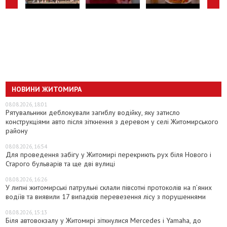
НОВИНИ ЖИТОМИРА
08.08.2026, 18:01
Рятувальники деблокували загиблу водійку, яку затисло
конструкціями авто після зіткнення з деревом у селі Житомирського
району
08.08.2026, 16:54
Для проведення забігу у Житомирі перекриють рух біля Нового і
Старого бульварів та ще дві вулиці
08.08.2026, 16:26
У липні житомирські патрульні склали півсотні протоколів на пʼяних
водіїв та виявили 17 випадків перевезення лісу з порушеннями
08.08.2026, 15:13
Біля автовокзалу у Житомирі зіткнулися Mercedes і Yamaha, до