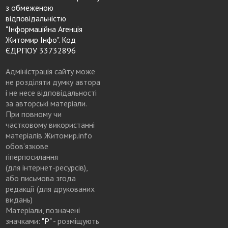
з обмеженою
відповідальністю
"Інформаційна Агенція
Житомир Інфо". Код
ЄДРПОУ 33732896
Адміністрація сайту може
не розділяти думку автора
і не несе відповідальності
за авторські матеріали.
При повному чи
частковому використанні
матеріалів Житомир.info
обов’язкове
гіперпосилання
(для інтернет-ресурсів),
або письмова згода
редакції (для друкованих
видань)
Матеріали, позначені
значками:
"Р"
- розміщують