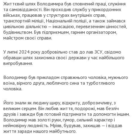
Життєвий шлях Володимира був сповнений праці, служіння
та самовідданості. Він проходив службу у прикордонних
військах, працював у структурах внутрішніх справ,
транспортній міліції, Національній поліції, а також займався
цивільною діяльністю — інкасацією, перевезенням цінностей,
будівництвом. Був підприємцем, гарним організатором,
майстром своєї справи.
У липні 2024 року добровільно став до лав ЗСУ, свідомо
обравши шлях захисника своєї держави у час найбільшого
випробування.
Володимир був прикладом справжнього чоловіка, мужнього
воїна, вірного друга, люблячого сина та турботливого
чоловіка.
Його знали як людину щиру, відкриту, доброзичливу, з
великим серцем. Він любив життя, подорожі, мав безліч
друзів і завжди був готовий підтримати та допомогти іншим.
Володимир мав золоті руки, гумор, сильний характер і
неймовірну людяність. Мріяв, будував, захищав — і віддав
життя заради нашого майбутнього.