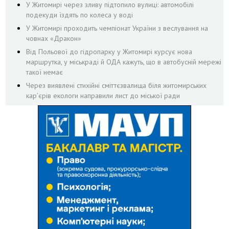
У Житомирі через зливу підтопило вулиці: автомобілі
подекуди їздять по колеса у воді
У Житомирі проходить чемпіонат України з веслування на
човнах «Дракон»
Від Польової до гідропарку у Житомирі курсує нова
маршрутка, у міськраді й ОДА кажуть, що в автобусній мережі
такої немає
Через виявлені стихійні сміттєзвалища біля житомирських
кар’єрів екологи направили лист до міської ради