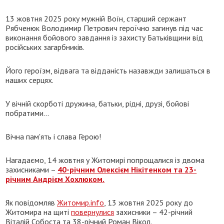
13 жовтня 2025 року мужній Воїн, старший сержант
Рябченюк Володимир Петрович героїчно загинув під час
виконання бойового завдання із захисту Батьківщини від
російських загарбників.
Його героїзм, відвага та відданість назавжди залишаться в
наших серцях.
У вічній скорботі дружина, батьки, рідні, друзі, бойові
побратими...
Вічна пам'ять і слава Герою!
Нагадаємо, 14 жовтня у Житомирі попрощалися із двома
захисниками –
40-річним Олексієм Нікітенком та 23-
річним Андрієм Хохлюком.
Як повідомляв
Житомир.info
, 13 жовтня 2025 року до
Житомира на щиті
повернулися
захисники – 42-річний
Віталій Собоста та 38-річний Роман Вікол.