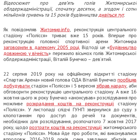
Відеосюжет про дев’ять голів Житомирської
облдержадміністрації, спочатку десятки, а згодом і сотні
мільйонів гривень та 15 років будівництва
дивіться тут
.
Як повідомляв
Житомир.info
, реконструкція центрального
стадіону «Полісся» триває вже 15 років. Вперше про
реконструкцію головної спортивної арени Житомира
заговорили в далекому 2005 році.
Відтоді це «
будівництво
довжиною у вічність
» пережило вісьмох голів Житомирської
облдержадміністрації, Віталій Бунечко – дев’ятий.
22 серпня 2019 року на офіційному відкритті стадіону
«Спартак Арена» новий голова ОДА Віталій Бунечко
пообіцяв
добудувати
стадіон «Полісся» і 5 вересня
зібрав нараду
, аби
обговорити реконструкцію центрального стадіону. А вже 16
жовтня цього ж року Бунечко «анонсував» розслідування про
можливе
розкрадання коштів на реконструкції
стадіону
«Полісся». У листопаді слідчі ГУНП звернулися до суду з
клопотанням про доступ до речей та документів,
необхідних для розслідування, розпочатого 7 жовтня 2017
року, щодо
розтрати коштів на реконструкції
житомирського
стадіону «Полісся». Мова йде про роботи, які виконувалися
впродовж 2016-2019 років, сума завданих збитків ще