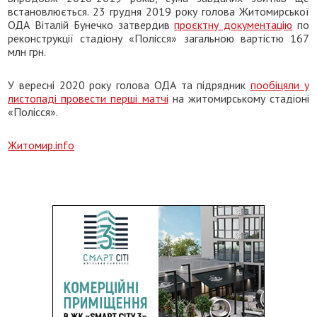
встановлюється. 23 грудня 2019 року голова Житомирської
ОДА Віталій Бунечко затвердив
проєктну документацію
по
реконструкції стадіону «Полісся» загальною вартістю 167
млн грн.
У вересні 2020 року голова ОДА та підрядник
пообіцяли у
листопаді провести перші матчі
на житомирському стадіоні
«Полісся».
Житомир.info