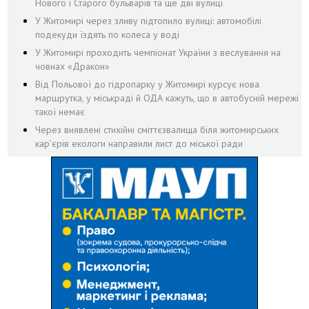
Нового і Старого бульварів та ще дві вулиці
У Житомирі через зливу підтопило вулиці: автомобілі
подекуди їздять по колеса у воді
У Житомирі проходить чемпіонат України з веслування на
човнах «Дракон»
Від Польової до гідропарку у Житомирі курсує нова
маршрутка, у міськраді й ОДА кажуть, що в автобусній мережі
такої немає
Через виявлені стихійні сміттєзвалища біля житомирських
кар’єрів екологи направили лист до міської ради