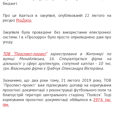
бюджет.
Про це йдеться в закупівлі, опублікованій 22 лютого на
ресурсі
ProZorro
.
Закупівля була проведене без використання електронної
системи. І в «Прозорро» було просто оприлюднено дані про
угоду.
ТОВ “Проспект-проект”
зареєстроване в Житомирі по
вулиці Михайлівська, 16. Спеціалізується фірма на
діяльності у сфері архітектури, статутний капітал - 10 тис.
грн. Власницею фірми є Грабчук Олександра Вікторівна.
Зазначимо, що два роки тому, 21 лютого 2019 року, ТОВ
“Проспект-проект” вже підписувало договір на коригування
проєктної документації з реконструкції футбольного поля та
благоустрій території центрального стадіону “Полісся”. Тоді
коригування проєктної документації обійшлося в
297,6 тис.
грн.