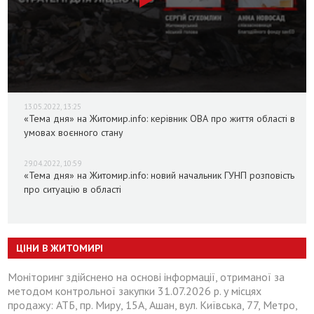
13.05.2022, 13:25
«Тема дня» на Житомир.info: керівник ОВА про життя області в
умовах воєнного стану
29.04.2022, 10:59
«Тема дня» на Житомир.info: новий начальник ГУНП розповість
про ситуацію в області
ЦІНИ В ЖИТОМИРІ
Моніторинг здійснено на основі інформації, отриманої за
методом контрольної закупки 31.07.2026 р. у місцях
продажу: АТБ, пр. Миру, 15А, Ашан, вул. Київська, 77, Метро,