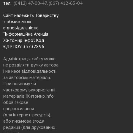
тел.:
(0412) 47-00-47
,
(067) 412-63-04
Сайт належить Товариству
з обмеженою
відповідальністю
"Інформаційна Агенція
Житомир Інфо". Код
ЄДРПОУ 33732896
Адміністрація сайту може
не розділяти думку автора
і не несе відповідальності
за авторські матеріали.
При повному чи
частковому використанні
матеріалів Житомир.info
обов’язкове
гіперпосилання
(для інтернет-ресурсів),
або письмова згода
редакції (для друкованих