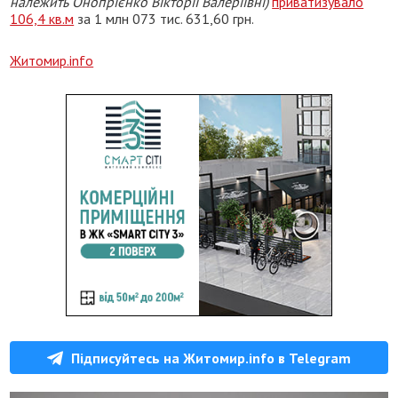
належить Онопрієнко Вікторії Валеріївні)
приватизувало
106,4 кв.м
за 1 млн 073 тис. 631,60 грн.
Житомир.info
Підписуйтесь на Житомир.info в Telegram