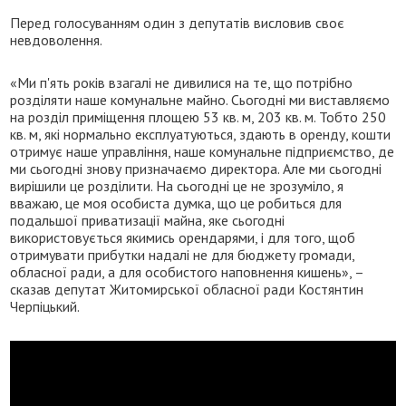
Перед голосуванням один з депутатів висловив своє
невдоволення.
«Ми п'ять років взагалі не дивилися на те, що потрібно
розділяти наше комунальне майно. Сьогодні ми виставляємо
на розділ приміщення площею 53 кв. м, 203 кв. м. Тобто 250
кв. м, які нормально експлуатуються, здають в оренду, кошти
отримує наше управління, наше комунальне підприємство, де
ми сьогодні знову призначаємо директора. Але ми сьогодні
вирішили це розділити. На сьогодні це не зрозуміло, я
вважаю, це моя особиста думка, що це робиться для
подальшої приватизації майна, яке сьогодні
використовується якимись орендарями, і для того, щоб
отримувати прибутки надалі не для бюджету громади,
обласної ради, а для особистого наповнення кишень», –
сказав депутат Житомирської обласної ради Костянтин
Черпіцький.