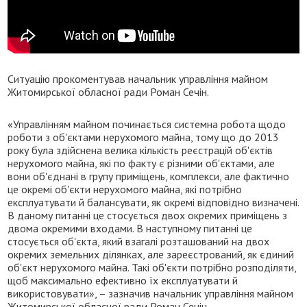
Ситуацію прокоментував начальник управління майном
Житомирської обласної ради Роман Сечін.
«Управлінням майном починається системна робота щодо
роботи з об'єктами нерухомого майна, тому що до 2013
року була здійснена велика кількість реєстрацій об'єктів
нерухомого майна, які по факту є різними об'єктами, але
вони об'єднані в групу приміщень, комплекси, але фактично
це окремі об'єкти нерухомого майна, які потрібно
експлуатувати й балансувати, як окремі відповідно визначені.
В даному питанні це стосується двох окремих приміщень з
двома окремими входами. В наступному питанні це
стосується об'єкта, який взагалі розташований на двох
окремих земельних ділянках, але зареєстрований, як єдиний
об'єкт нерухомого майна. Такі об'єкти потрібно розподіляти,
щоб максимально ефективно їх експлуатувати й
використовувати», – зазначив начальник управління майном
Житомирської обласної ради Роман Сечін.