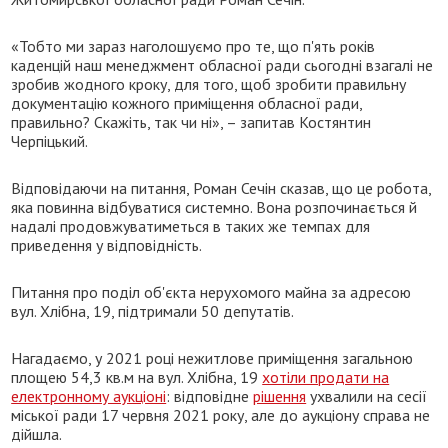
«Тобто ми зараз наголошуємо про те, що п'ять років
каденцій наш менеджмент обласної ради сьогодні взагалі не
зробив жодного кроку, для того, щоб зробити правильну
документацію кожного приміщення обласної ради,
правильно? Скажіть, так чи ні», – запитав Костянтин
Черпіцький.
Відповідаючи на питання, Роман Сечін сказав, що це робота,
яка повинна відбуватися системно. Вона розпочинається й
надалі продовжуватиметься в таких же темпах для
приведення у відповідність.
Питання про поділ об'єкта нерухомого майна за адресою
вул. Хлібна, 19, підтримали 50 депутатів.
Нагадаємо, у 2021 році нежитлове приміщення загальною
площею 54,3 кв.м на вул. Хлібна, 19
хотіли продати на
електронному аукціоні
: відповідне
рішення
ухвалили на сесії
міської ради 17 червня 2021 року, але до аукціону справа не
дійшла.