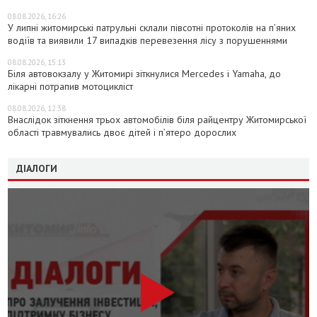
08.08.2026, 16:26
У липні житомирські патрульні склали півсотні протоколів на пʼяних
водіїв та виявили 17 випадків перевезення лісу з порушеннями
08.08.2026, 15:13
Біля автовокзалу у Житомирі зіткнулися Mercedes і Yamaha, до
лікарні потрапив мотоцикліст
08.08.2026, 12:38
Внаслідок зіткнення трьох автомобілів біля райцентру Житомирської
області травмувались двоє дітей і пʼятеро дорослих
ДІАЛОГИ