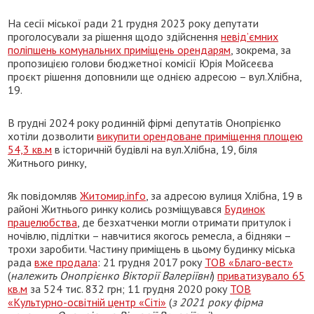
На сесії міської ради 21 грудня 2023 року депутати
проголосували за рішення щодо здійснення
невід’ємних
поліпшень комунальних приміщень орендарям
, зокрема, за
пропозицією голови бюджетної комісії Юрія Мойсеєва
проєкт рішення доповнили ще однією адресою – вул.Хлібна,
19.
В грудні 2024 року родинній фірмі депутатів Онопрієнко
хотіли дозволити
викупити орендоване приміщення площею
54,3 кв.м
в історичній будівлі на вул.Хлібна, 19, біля
Житнього ринку,
Як повідомляв
Житомир.info
, за адресою вулиця Хлібна, 19 в
районі Житнього ринку колись розміщувався
Будинок
працелюбства
, де безхатченки могли отримати притулок і
ночівлю, підлітки – навчитися якогось ремесла, а бідняки –
трохи заробити. Частину приміщень в цьому будинку міська
рада
вже продала
: 21 грудня 2017 року
ТОВ «Благо-вест»
(
належить Онопрієнко Вікторії Валеріївні
)
приватизувало 65
кв.м
за 524 тис. 832 грн; 11 грудня 2020 року
ТОВ
«Культурно-освітній центр «Сіті»
(
з
2021 року
фірма