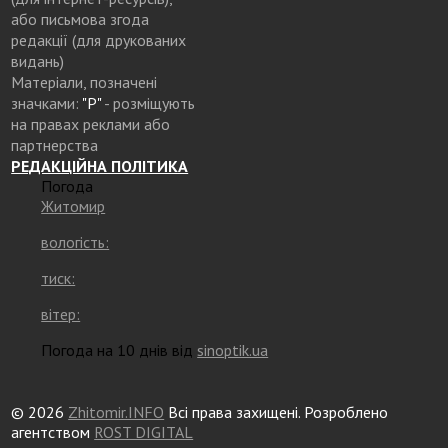
або письмова згода
редакції (для друкованих
видань)
Матеріали, позначені
значками:
"Р"
- розміщують
на правах реклами або
партнерства
РЕДАКЦІЙНА ПОЛІТИКА
Погода
Житомир
вологість:
тиск:
вітер:
Погода на 10 днів від
sinoptik.ua
© 2026
Zhitomir.INFO
Всі права захищені. Розроблено
агентством
ROST DIGITAL