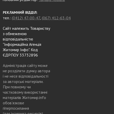
РЕКЛАМНИЙ ВІДДІЛ:
тел.:
(0412) 47-00-47
,
(067) 412-63-04
Сайт належить Товариству
з обмеженою
відповідальністю
"Інформаційна Агенція
Житомир Інфо". Код
ЄДРПОУ 33732896
Адміністрація сайту може
не розділяти думку автора
і не несе відповідальності
за авторські матеріали.
При повному чи
частковому використанні
матеріалів Житомир.info
обов’язкове
гіперпосилання
(для інтернет-ресурсів),