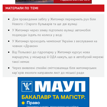
МАТЕРІАЛИ ПО ТЕМІ
Для проведення забігу у Житомирі перекриють рух біля
Нового і Старого бульварів та ще дві вулиці
У Житомирі через зливу підтопило вулиці: автомобілі
подекуди їздять по колеса у воді
У Житомирі проходить чемпіонат України з веслування на
човнах «Дракон»
Від Польової до гідропарку у Житомирі курсує нова
маршрутка, у міськраді й ОДА кажуть, що в автобусній мережі
такої немає
Через виявлені стихійні сміттєзвалища біля житомирських
кар’єрів екологи направили лист до міської ради