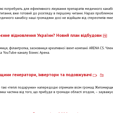
х, які потребують для ефективного лікування препаратів медичного канабі
питання, вже готовий до розгляду в першому читанні. Наразі проблемою
едичного канабісу наші громадяни досі не відійшли від стереотипів мин
оєнне відновлення України? Новий план відбудови
ємиця, філантропка, засновниця креативної івент-компанії ARENA CS. Чле
ка YouTube-каналу Бізнес Арена.
щини генератори, інвертори та подовжувачі
 - такі «теплі подарунки» напередодні отримали вісім громад Житомирщ
елика частина від того, що прибуде в громади області згодом, – зауважу