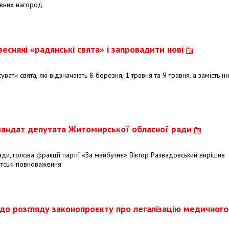
авних нагород
есняні «радянські свята» і запровадити нові
ати свята, які відзначають 8 березня, 1 травня та 9 травня, а замість н
мандат депутата Житомирської обласної ради
ди, голова фракції партії «За майбутнє» Віктор Развадовський вирішив
тські повноваження
до розгляду законопроєкту про легалізацію медичного