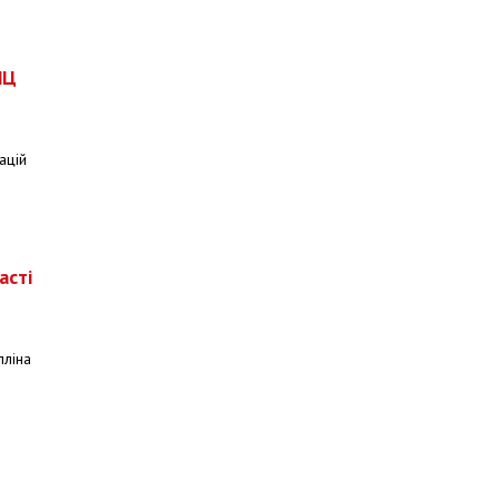
ПЦ
ацій
асті
лліна