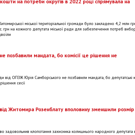
кошти на потреби округів в 2022 році спрямувала на
итомирської міської територіальної громади було закладено 4,2 млн гр
ис. грн на кожного депутата міської ради для забезпечення потреб вибо
двоїли
е позбавили мандата, бо комісії це рішення не
ди від ОПЗЖ Юрія Самборського не позбавили мандата, бо депутатські к
рішення сесії
 від Житомира Розенблату вполовину зменшили розмір
ово задовольнив клопотання захисника колишнього народного депутата 