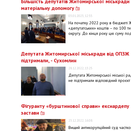
Більшість депутатів Житомирської міськради 
матеріальну допомогу
03.01.2023, 12:55
На початку 2022 року в бюджеті Ж
«депутатських» коштів – по 100 т
округу. До кінця року цю суму по
Депутата Житомирської міськради від ОПЗЖ н
підтримали, - Сухомлин
28.12.2022, 13:25
Депутата Житомирської міської ра
не підтримали відповідний проєкт 
Фігуранту «бурштинової справи» екснардепу
застави
23.12.2022, 16:08
Вищий антикорупційний суд частк