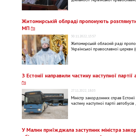
Житомирській облраді пропонують розглянути 
МП
30.11.2022, 13:57
Житомирській обласній раді пропон
Української православної церкви (
З Естонії направили частину наступної партії
27.11.2022, 18:03
Міністр закордонних справ Естонії
частину наступної партії автобусів
У Малин приїжджала заступник міністра закор