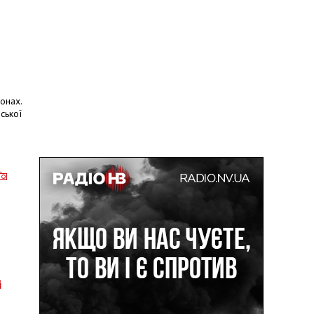
онах.
ської
і