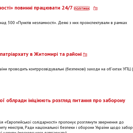
ості» повинні працювати 24/7
ад 300 «Пунктів незламності». Деякі з них проінспектували в рамках
 патріархату в Житомирі та районі
аїни проводить контррозвідувальні (безпекові) заходи на об’єктах УПЦ 
ї облради ініціюють розгляд питання про заборону
ія «Європейської солідарності» пропонує розглянути звернення до
нету міністрів, Ради національної безпеки і оборони України щодо забо
ої церкви (московського патріархату)