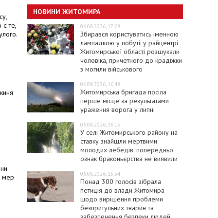
НОВИНИ ЖИТОМИРА
су,
 є те,
06.08.2026, 17:28
Збирався користуватись іменною
улого.
лампадкою у побуті: у райцентрі
Житомирської області розшукали
чоловіка, причетного до крадіжки
з могили військового
06.08.2026, 16:48
Житомирська бригада посіла
нкиня
перше місце за результатами
ураження ворога у липні
06.08.2026, 16:15
У селі Житомирського району на
ставку знайшли мертвими
молодих лебедів: попередньо
ознак браконьєрства не виявили
ини
06.08.2026, 15:54
є мер
Понад 300 голосів зібрала
петиція до влади Житомира
щодо вирішення проблеми
безпритульних тварин та
забезпечення безпеки людей