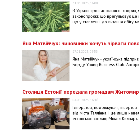
31.01.2023, 16:00
В Україні зростає кількість хвори
законопроєкт, що врегульовує це 
що у ставленні до питання обігу м
Яна Матвійчук: чиновники хочуть зірвати пов
27.01.2023, 09:53
Яна Матвійчук - українська підпри
Борду Young Business Club. Автор
Столиця Естонії передала громадам Житомир
04.01.2023, 16:16
Генератор, подовжувачі, інвертор
від міста Таллінна. І це лише нев
естонської столиці Міхаїл Килварт.