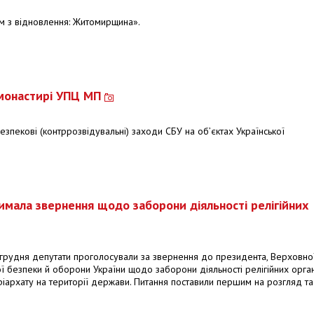
м з відновлення: Житомирщина».
 монастирі УПЦ МП
езпекові (контррозвідувальні) заходи СБУ на об’єктах Української
мала звернення щодо заборони діяльності релігійних
7 грудня депутати проголосували за звернення до президента, Верховно
ї безпеки й оборони України щодо заборони діяльності релігійних орган
ріархату на території держави. Питання поставили першим на розгляд та