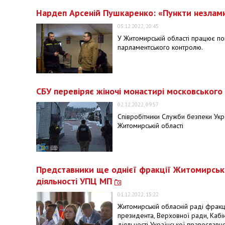
Нардеп Арсеній Пушкаренко: «Пункти незламн
05.12.2022, 20:45
У Житомирській області працює пон
парламентського контролю.
СБУ перевіряє жіночі монастирі московського
02.12.2022, 09:57
Співробітники Служби безпеки Укр
Житомирській області
Представники ще однієї фракції Житомирсько
діяльності УПЦ МП
01.12.2022, 15:22
Житомирській обласній раді фракц
президента, Верховної ради, Кабі
діяльності Української православн