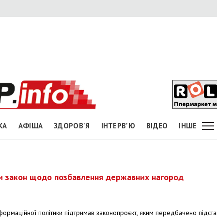
КА
АФІША
ЗДОРОВ'Я
ІНТЕРВ'Ю
ВІДЕО
ІНШЕ
и закон щодо позбавлення державних нагород
інформаційної політики підтримав законопроєкт, яким передбачено підст