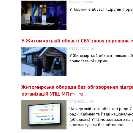
09.12.2022, 09:43
У Таллінні відбувся «Другий Фору
У Житомирській області СБУ знову перевіряє
08.12.2022, 10:16
У Житомирській області тривають б
православної церкви
Житомирська облрада без обговорення підтри
організацій УПЦ МП
07.12.2022, 14:29
На черговій сесії обласної ради 
ради, Кабміну та Ради національно
(об’єднань) УПЦ московського пат
проголосували без обговорень