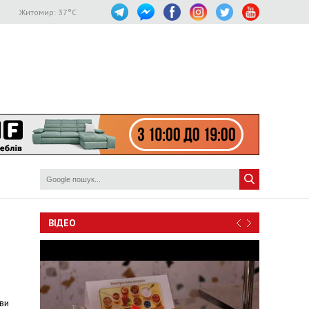
Житомир:
37
°C
ВІДЕО
ави