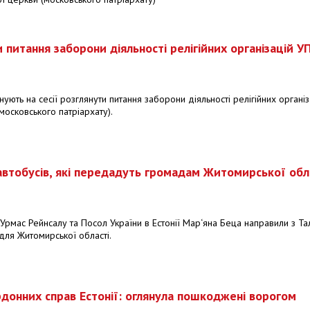
питання заборони діяльності релігійних організацій У
ують на сесії розглянути питання заборони діяльності релігійних організ
московського патріархату).
 автобусів, які передадуть громадам Житомирської обл
 Урмас Рейнсалу та Посол України в Естонії Мар‘яна Беца направили з Та
 для Житомирської області.
донних справ Естонії: оглянула пошкоджені ворогом