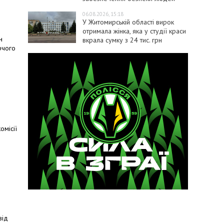
06.08.2026, 15:18
У Житомирській області вирок
отримала жінка, яка у студії краси
н
вкрала сумку з 24 тис. грн
рчого
омісії
від