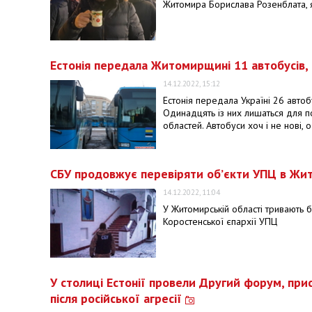
Житомира Борислава Розенблата, я
Естонія передала Житомирщині 11 автобусів,
14.12.2022, 15:12
Естонія передала Україні 26 автоб
Одинадцять із них лишаться для по
областей. Автобуси хоч і не нові, 
СБУ продовжує перевіряти об’єкти УПЦ в Жито
14.12.2022, 11:04
У Житомирській області тривають б
Коростенської єпархії УПЦ
У столиці Естонії провели Другий форум, пр
після російської агресії