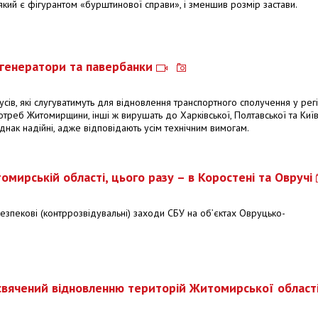
кий є фігурантом «бурштинової справи», і зменшив розмір застави.
 генератори та павербанки
усів, які слугуватимуть для відновлення транспортного сполучення у регі
треб Житомирщини, інші ж вирушать до Харківської, Полтавської та Київ
однак надійні, адже відповідають усім технічним вимогам.
мирській області, цього разу – в Коростені та Овручі
езпекові (контррозвідувальні) заходи СБУ на об’єктах Овруцько-
исвячений відновленню територій Житомирської област