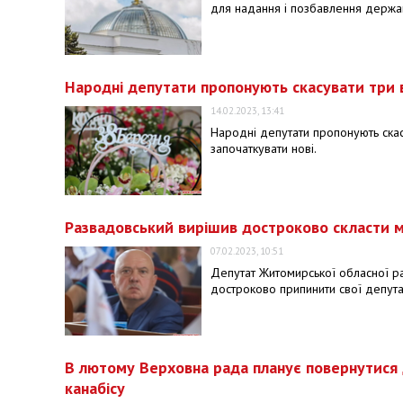
для надання і позбавлення держ
Народні депутати пропонують скасувати три в
14.02.2023, 13:41
Народні депутати пропонують скасув
започаткувати нові.
Развадовський вирішив достроково скласти 
07.02.2023, 10:51
Депутат Житомирської обласної ра
достроково припинити свої депута
В лютому Верховна рада планує повернутися 
канабісу