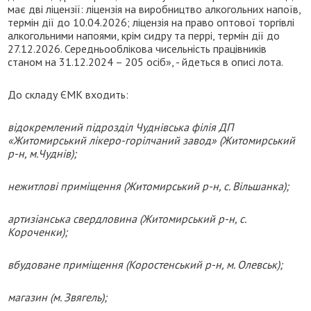
має дві ліцензії: ліцензія на виробництво алкогольних напоїв,
термін дії до 10.04.2026; ліцензія на право оптової торгівлі
алкогольними напоями, крім сидру та перрі, термін дії до
27.12.2026. Середньооблікова чисельність працівників
станом на 31.12.2024 – 205 осіб», - йдеться в описі лота.
До складу ЄМК входить:
відокремлений підрозділ Чуднівська філія ДП
«Житомирський лікеро-горілчаний завод» (Житомирський
р-н, м.Чуднів);
нежитлові приміщення (Житомирський р-н, с. Вільшанка);
артизіанська свердловина (Житомирський р-н, с.
Короченки);
вбудоване приміщення (Коростенський р-н, м. Олевськ);
магазин (м. Звягель);