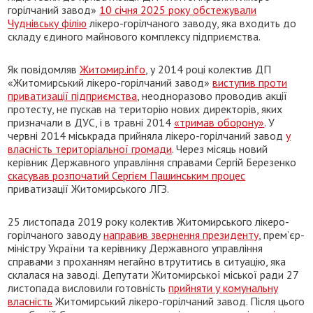
горілчаний завод»
10 січня 2025 року обстежували
Чуднівську філію
лікеро-горілчаного заводу, яка входить до
складу єдиного майнового комплексу підприємства.
Як повідомляв
Житомир.info
, у 2014 році колектив ДП
«Житомирський лікеро-горілчаний завод»
виступив проти
приватизації підприємства
, неодноразово проводив акції
протесту, не пускав на територію нових директорів, яких
призначали в ДУС, і в травні 2014
«тримав оборону»
. У
червні 2014 міськрада прийняла лікеро-горілчаний завод
у
власність територіальної громади
. Через місяць новий
керівник Державного управління справами Сергій Березенко
скасував розпочатий Сергієм Пашинським процес
приватизації Житомирського ЛГЗ.
25 листопада 2019 року колектив Житомирського лікеро-
горілчаного заводу
направив звернення президенту
, прем’єр-
міністру України та керівнику Державного управління
справами з проханням негайно втрутитись в ситуацію, яка
склалася на заводі. Депутати Житомирської міської ради 27
листопада висловили готовність
прийняти у комунальну
власність
Житомирський лікеро-горілчаний завод. Після цього