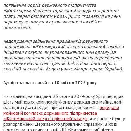
погашення боргів державного підприємства
«Житомирський лікеро-горілчаний завод» із заробітної
плати, перед бюджетом у розмірі, що складеться на день
переходу до покупця права власності на об’єкт
приватизації;
недопущення звільнення працівників державного
підприємства «Житомирський лікеро-горілчаний завод» з
ініціативи покупця чи уповноваженого ним органу (за
винятком вчинення працівником дій, за які передбачено
звільнення на підставі пунктів 3, 4, 7, 8 частини першої
статті 40 та статті 41 Кодексу законів про працю України).
Аукціон запланований на
10 квітня 2025 року
.
Нагадаємо, на засіданні 23 серпня 2024 року Уряд передав
шість майнових комплексів Фонду державного майна, який
має підготувати їх для приватизації, зокрема –
передали
майновий комплекс державного підприємства
«Житомирський лікеро-горілчаний завод»,
яке раніше було у
розпорядженні Державного управління справами. В ході
підготовки до приватизації ДП «Житомирський лікеро-