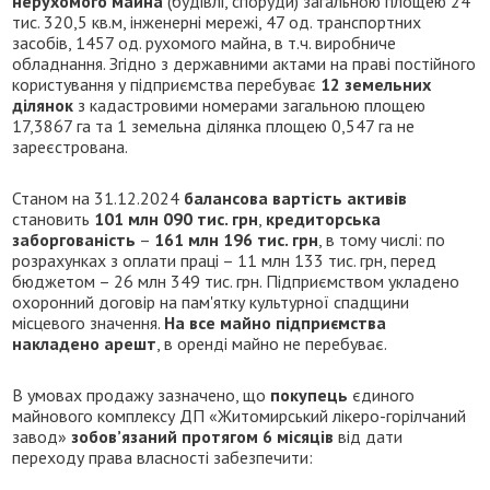
нерухомого майна
(будівлі, споруди) загальною площею 24
тис. 320,5 кв.м, інженерні мережі, 47 од. транспортних
засобів, 1457 од. рухомого майна, в т.ч. виробниче
обладнання. Згідно з державними актами на праві постійного
користування у підприємства перебуває
12 земельних
ділянок
з кадастровими номерами загальною площею
17,3867 га та 1 земельна ділянка площею 0,547 га не
зареєстрована.
Станом на 31.12.2024
балансова вартість активів
становить
101 млн 090 тис. грн
,
кредиторська
заборгованість
–
161 млн 196 тис. грн
, в тому числі: по
розрахунках з оплати праці – 11 млн 133 тис. грн, перед
бюджетом – 26 млн 349 тис. грн. Підприємством укладено
охоронний договір на пам'ятку культурної спадщини
місцевого значення.
На все майно підприємства
накладено арешт
, в оренді майно не перебуває.
В умовах продажу зазначено, що
покупець
єдиного
майнового комплексу ДП «Житомирський лікеро-горілчаний
завод»
зобов’язаний протягом 6 місяців
від дати
переходу права власності забезпечити: