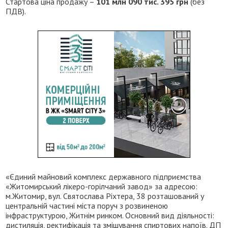
Стартова ціна продажу –
101 млн 090 тис. 395 грн
(без
ПДВ).
«Єдиний майновий комплекс державного підприємства
«Житомирський лікеро-горілчаний завод» за адресою:
м.Житомир, вул. Святослава Ріхтера, 38 розташований у
центральній частині міста поруч з розвиненою
інфраструктурою, Житнім ринком. Основний вид діяльності:
дистиляція, ректифікація та змішування спиртових напоїв. ДП