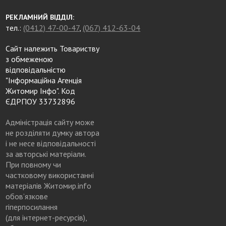
РЕКЛАМНИЙ ВІДДІЛ:
тел.:
(0412) 47-00-47
,
(067) 412-63-04
Сайт належить Товариству
з обмеженою
відповідальністю
"Інформаційна Агенція
Житомир Інфо". Код
ЄДРПОУ 33732896
Адміністрація сайту може
не розділяти думку автора
і не несе відповідальності
за авторські матеріали.
При повному чи
частковому використанні
матеріалів Житомир.info
обов’язкове
гіперпосилання
(для інтернет-ресурсів),