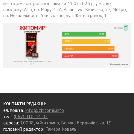
методом контрольної закупки 31.07.2026 р. у місцях
продажу: АТБ, пр. Миру, 15А, Ашан, вул. Київська, 77, Метро,
пр. Незалежності, 55в, Сільпо, вул. Житній ринок, 1
КОНТАКТИ РЕДАКЦІЇ:
ел. пошта:
info@zhitomir.info
тел.:
(067) 410-44-05
адреса:
10008, м.Житомир, Велика Бердичівська, 19
головний редактор:
Тамара Коваль