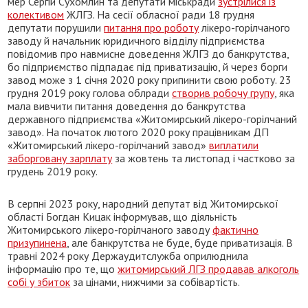
мер Сергій Сухомлин та депутати міськради
зустрілися із
колективом
ЖЛГЗ. На сесії обласної ради 18 грудня
депутати порушили
питання про роботу
лікеро-горілчаного
заводу й начальник юридичного відділу підприємства
повідомив про навмисне доведення ЖЛГЗ до банкрутства,
бо підприємство підпадає під приватизацію, й через борги
завод може з 1 січня 2020 року припинити свою роботу. 23
грудня 2019 року голова облради
створив робочу групу
, яка
мала вивчити питання доведення до банкрутства
державного підприємства «Житомирський лікеро-горілчаний
завод». На початок лютого 2020 року працівникам ДП
«Житомирський лікеро-горілчаний завод»
виплатили
заборговану зарплату
за жовтень та листопад і частково за
грудень 2019 року.
В серпні 2023 року, народний депутат від Житомирської
області Богдан Кицак інформував, що діяльність
Житомирського лікеро-горілчаного заводу
фактично
призупинена
, але банкрутства не буде, буде приватизація. В
травні 2024 року Держаудитслужба оприлюднила
інформацію про те, що
житомирський ЛГЗ продавав алкоголь
собі у збиток
за цінами, нижчими за собівартість.