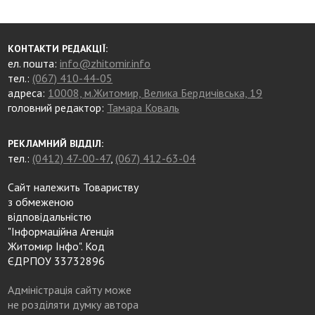
КОНТАКТИ РЕДАКЦІЇ:
ел. пошта:
info@zhitomir.info
тел.:
(067) 410-44-05
адреса:
10008, м.Житомир, Велика Бердичівська, 19
головний редактор:
Тамара Коваль
РЕКЛАМНИЙ ВІДДІЛ:
тел.:
(0412) 47-00-47
,
(067) 412-63-04
Сайт належить Товариству
з обмеженою
відповідальністю
"Інформаційна Агенція
Житомир Інфо". Код
ЄДРПОУ 33732896
Адміністрація сайту може
не розділяти думку автора