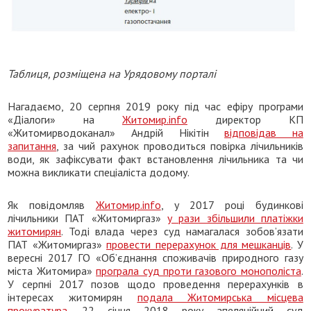
Таблиця, розміщена на Урядовому порталі
Нагадаємо, 20 серпня 2019 року під час ефіру програми
«Діалоги» на
Житомир.info
директор КП
«Житомирводоканал» Андрій Нікітін
відповідав на
запитання
, за чий рахунок проводиться повірка лічильників
води, як зафіксувати факт встановлення лічильника та чи
можна викликати спеціаліста додому.
Як повідомляв
Житомир.info
, у 2017 році будинкові
лічильники ПАТ «Житомиргаз»
у рази збільшили платіжки
житомирян
. Тоді влада через суд намагалася зобов’язати
ПАТ «Житомиргаз»
провести перерахунок для мешканців
. У
вересні 2017 ГО «Об’єднання споживачів природного газу
міста Житомира»
програла суд проти газового монополіста
.
У серпні 2017 позов щодо проведення перерахунків в
інтересах житомирян
подала Житомирська місцева
прокуратура
. 22 січня 2018 року апеляційний суд