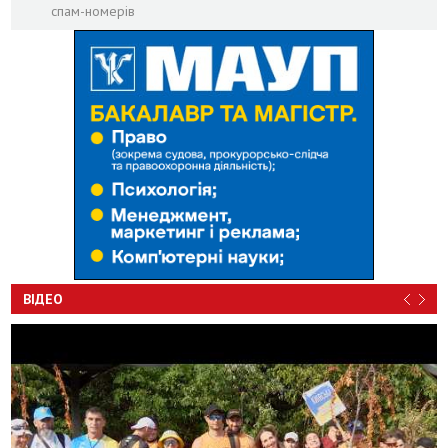
спам-номерів
ВІДЕО