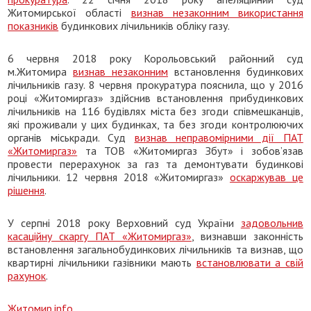
Житомирської області
визнав незаконним використання
показників
будинкових лічильників обліку газу.
6 червня 2018 року Корольовський районний суд
м.Житомира
визнав незаконним
встановлення будинкових
лічильників газу. 8 червня прокуратура пояснила, що у 2016
році «Житомиргаз» здійснив встановлення прибудинкових
лічильників на 116 будівлях міста без згоди співмешканців,
які проживали у цих будинках, та без згоди контролюючих
органів міськради. Суд
визнав неправомірними дії ПАТ
«Житомиргаз»
та ТОВ «Житомиргаз Збут» і зобов’язав
провести перерахунок за газ та демонтувати будинкові
лічильники. 12 червня 2018 «Житомиргаз»
оскаржував це
рішення
.
У серпні 2018 року Верховний суд України
задовольнив
касаційну скаргу ПАТ «Житомиргаз»
, визнавши законність
встановлення загальнобудинкових лічильників та визнав, що
квартирні лічильники газівники мають
встановлювати а свій
рахунок
.
Житомир.info