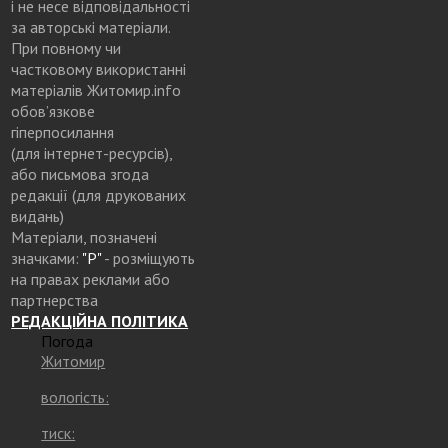
і не несе відповідальності
за авторські матеріали.
При повному чи
частковому використанні
матеріалів Житомир.info
обов’язкове
гіперпосилання
(для інтернет-ресурсів),
або письмова згода
редакції (для друкованих
видань)
Матеріали, позначені
значками:
"Р"
- розміщують
на правах реклами або
партнерства
РЕДАКЦІЙНА ПОЛІТИКА
Погода
Житомир
вологість:
тиск: