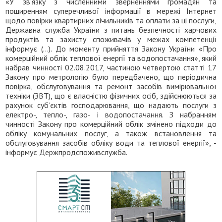
«У зв’язку з численними зверненнями громадян та
поширенням суперечливої інформації в мережі Інтернет
щодо повірки квартирних лічильників та оплати за ці послуги,
Державна служба України з питань безпечності харчових
продуктів та захисту споживачів у межах компетенції
інформує (…). До моменту прийняття Закону України «Про
комерційний облік теплової енергії та водопостачання», який
набрав чинності 02.08.2017, частиною четвертою статті 17
Закону про метрологію було передбачено, що періодична
повірка, обслуговування та ремонт засобів вимірювальної
техніки (ЗВТ), що є власністю фізичних осіб, здійснюються за
рахунок суб’єктів господарювання, що надають послуги з
електро-, тепло-, газо- і водопостачання. З набранням
чинності Закону про комерційний облік змінено підходи до
обліку комунальних послуг, а також встановлення та
обслуговування засобів обліку води та теплової енергії», -
інформує Держпродспоживслужба.