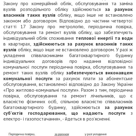
Закону про комерційний облік, обслуговування та заміна
вузлів розподільного обліку здійснюються
за рахунок
власників таких вузлів
обліку, якщо інше не встановлено
законом або договором. Відповідно до частини четвертої
статті 17 Закону про метрологію, періодична повірка,
обслуговування та ремонт вузлів обліку, що забезпечують
індивідуальний облік споживання
теплової енергії та води
в квартирах,
здійснюються за рахунок власників таких
вузлів
обліку, якщо інше не встановлено договором. У разі ж
укладення співвласниками багатоквартирного будинку
індивідуальних договорів про надання відповідної
комунальної послуги періодична повірка, обслуговування та
ремонт таких вузлів обліку
забезпечуються виконавцем
комунальної послуги
за рахунок плати за абонентське
обслуговування, встановленої відповідно до Закону України
«Про житлово-комунальні послуги». Разом з тим, періодична
повірка, обслуговування та ремонт лічильників, що є
власністю фізичних осіб, спільною власністю співвласників
багатоквартирного будинку, здійснюються
за рахунок
суб’єктів господарювання, що надають послуги
з
електро- і газопостачання», - йдеться в роз’ясненні.