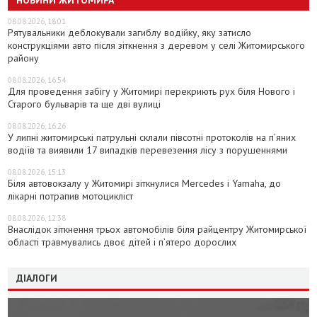
НОВИНИ ЖИТОМИРА
08.08.2026, 18:01
Рятувальники деблокували загиблу водійку, яку затисло
конструкціями авто після зіткнення з деревом у селі Житомирського
району
08.08.2026, 16:54
Для проведення забігу у Житомирі перекриють рух біля Нового і
Старого бульварів та ще дві вулиці
08.08.2026, 16:26
У липні житомирські патрульні склали півсотні протоколів на пʼяних
водіїв та виявили 17 випадків перевезення лісу з порушеннями
08.08.2026, 15:13
Біля автовокзалу у Житомирі зіткнулися Mercedes і Yamaha, до
лікарні потрапив мотоцикліст
08.08.2026, 12:38
Внаслідок зіткнення трьох автомобілів біля райцентру Житомирської
області травмувались двоє дітей і пʼятеро дорослих
ДІАЛОГИ